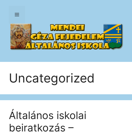
Kilépés
a
Menü
tartalomba
Uncategorized
Általános iskolai
beiratkozás –