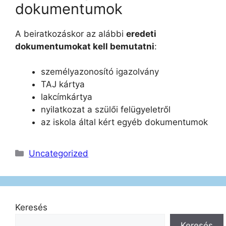
dokumentumok
A beiratkozáskor az alábbi
eredeti
dokumentumokat kell bemutatni
:
személyazonosító igazolvány
TAJ kártya
lakcímkártya
nyilatkozat a szülői felügyeletről
az iskola által kért egyéb dokumentumok
Kategória
Uncategorized
Keresés
Keresés